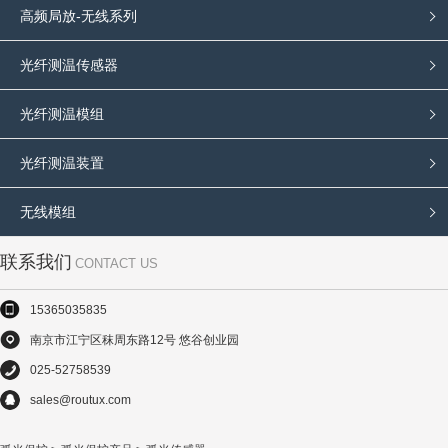
高频局放-无线系列
光纤测温传感器
光纤测温模组
光纤测温装置
无线模组
联系我们
CONTACT US
15365035835
南京市江宁区秣周东路12号 悠谷创业园
025-52758539
sales@routux.com