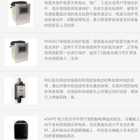
电弧光保护装置为变电站、电厂、工业企业用户等场合的
中、低压母线提供快速保护。当发生弧光短路时，被弧光
传感器覆盖区域的弧光短路可被快速定位，电弧光保护系
统快速动作，切断故障电流，最大限度降低电弧光对设备
的损害及人员伤害...
RHG817母线弧光保护装置：母线弧光保护装置为集中式
弧光保护，适用于开关柜母线和开关的弧光保护，正常每
段母线配置一台进行保护，提供了2路弧光接口可扩展弧
光传感器接入，支持...
R61弧光局放传感器利用局部放电过程释放紫外线的原
理，通过对紫外线强度和变化量的探测，实现对局部放电
的有效探测。传感器和传感探头之间通过光纤连接，避免
引入绝缘风险；集...
eSAFE 电力安全手环用于预防触电事故的发生。当佩戴人
由于各种原因接近带电体，且距离接近或小于安全距离
时，及时振动从而提醒佩戴人。特别是当佩戴人并未意识
到所要接触或接近...