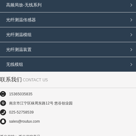
高频局放-无线系列
光纤测温传感器
光纤测温模组
光纤测温装置
无线模组
联系我们
CONTACT US
15365035835
南京市江宁区秣周东路12号 悠谷创业园
025-52758539
sales@routux.com