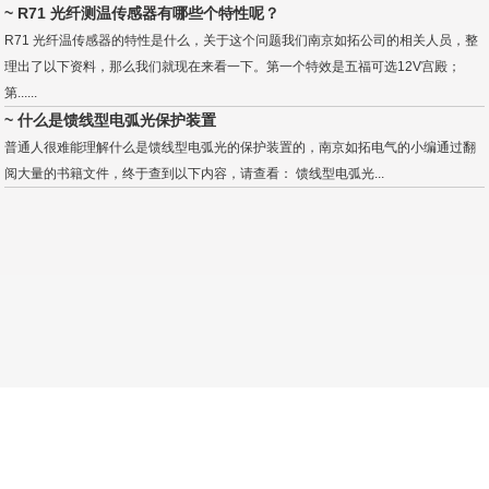
~ R71 光纤测温传感器有哪些个特性呢？
R71 光纤温传感器的特性是什么，关于这个问题我们南京如拓公司的相关人员，整
理出了以下资料，那么我们就现在来看一下。第一个特效是五福可选12V宫殿；
第......
~ 什么是馈线型电弧光保护装置
普通人很难能理解什么是馈线型电弧光的保护装置的，南京如拓电气的小编通过翻
阅大量的书籍文件，终于查到以下内容，请查看： 馈线型电弧光...
关于我们
产品中心
联系我们
弧闪继电器
电弧光传感器
如拓
版权所有：南京如拓电气有限公司 © 2019-2023 相关产品包括:弧光保护的作用是什
么,弧光保护原理,弧光保护装置的必要性
备案号
苏ICP备2022014119号