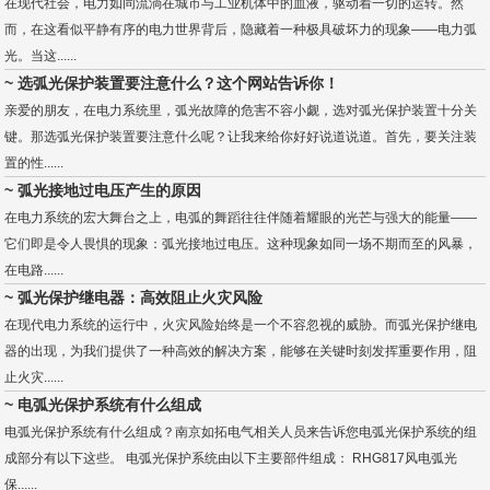
在现代社会，电力如同流淌在城市与工业机体中的血液，驱动着一切的运转。然
而，在这看似平静有序的电力世界背后，隐藏着一种极具破坏力的现象——电力弧
光。当这......
~ 选弧光保护装置要注意什么？这个网站告诉你！
亲爱的朋友，在电力系统里，弧光故障的危害不容小觑，选对弧光保护装置十分关
键。那选弧光保护装置要注意什么呢？让我来给你好好说道说道。首先，要关注装
置的性......
~ 弧光接地过电压产生的原因
在电力系统的宏大舞台之上，电弧的舞蹈往往伴随着耀眼的光芒与强大的能量——
它们即是令人畏惧的现象：弧光接地过电压。这种现象如同一场不期而至的风暴，
在电路......
~ 弧光保护继电器：高效阻止火灾风险
在现代电力系统的运行中，火灾风险始终是一个不容忽视的威胁。而弧光保护继电
器的出现，为我们提供了一种高效的解决方案，能够在关键时刻发挥重要作用，阻
止火灾......
~ 电弧光保护系统有什么组成
电弧光保护系统有什么组成？南京如拓电气相关人员来告诉您电弧光保护系统的组
成部分有以下这些。 电弧光保护系统由以下主要部件组成： RHG817风电弧光
保......