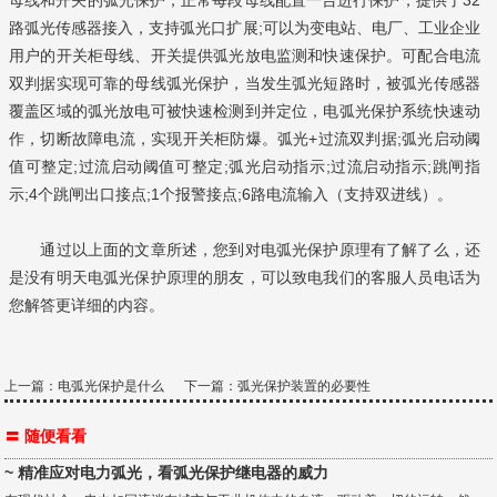
路弧光传感器接入，支持弧光口扩展;可以为变电站、电厂、工业企业
用户的开关柜母线、开关提供弧光放电监测和快速保护。可配合电流
双判据实现可靠的母线弧光保护，当发生弧光短路时，被弧光传感器
覆盖区域的弧光放电可被快速检测到并定位，电弧光保护系统快速动
作，切断故障电流，实现开关柜防爆。弧光+过流双判据;弧光启动阈
值可整定;过流启动阈值可整定;弧光启动指示;过流启动指示;跳闸指
示;4个跳闸出口接点;1个报警接点;6路电流输入（支持双进线）。
通过以上面的文章所述，您到对电弧光保护原理有了解了么，还
是没有明天电弧光保护原理的朋友，可以致电我们的客服人员电话为
您解答更详细的内容。
上一篇：
电弧光保护是什么
下一篇：
弧光保护装置的必要性
〓 随便看看
~ 精准应对电力弧光，看弧光保护继电器的威力