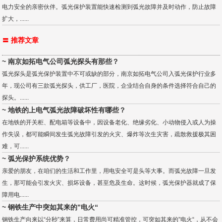
电力安全的亲密伙伴。弧光保护装置能快速检测到弧光故障并及时动作，防止故障
扩大，......
〓 推荐文章
~ 南京如拓电气公司弧光探头有那些？
弧光探头是弧光保护装置中不可或缺的部分，南京如拓电气公司入弧光保护行业多
年，现公司有三款弧光探头，供工厂，医院，企业结合自身的条件选择符合自己的
探头。......
~ 地铁的上电气弧光故障破坏性有哪些？
在地铁的开关柜、配电箱等设备中，因设备老化、绝缘劣化、小动物侵入或人为操
作失误，都可能瞬间发生弧光故障引发的火灾、爆炸等次生灾害，疏散救援极其困
难，可......
~ 弧光保护系统优势？
亲爱的朋友，在咱们的生活和工作里，用电安全可是头等大事。而弧光故障一旦发
生，那可能会引发火灾、损坏设备，甚至危及生命。这时候，弧光保护器就成了保
障用电......
~ 钢铁生产中突如其来的”电火“
钢铁生产向来以“分秒”来算，日常费用尚可精准管控，可突如其来的”电火“，从不会