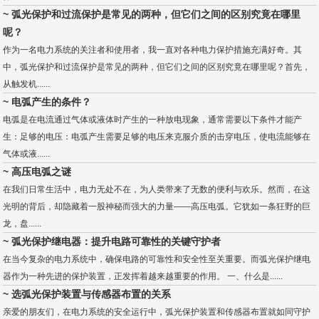
~ 弧光保护和过流保护是常见的两种，但它们之间的区别究竟在哪里
呢？
作为一名电力系统的关注者和使用者，我一直对各种电力保护措施充满好奇。其
中，弧光保护和过流保护是常见的两种，但它们之间的区别究竟在哪里呢？首先，
从触发机......
~ 电弧产生的条件？
电弧是在电流通过气体或液体时产生的一种放电现象，通常需要以下条件才能产
生：足够的电压：电弧产生需要足够的电压来克服介质的击穿电压，使电流能够在
气体或液......
~ 高压电弧之谜
在我们日常生活中，电力无处不在，为人类带来了无数的便利与欢乐。然而，在这
光明的背后，却隐藏着一股神秘而强大的力量——高压电弧。它犹如一条狂野的巨
龙，盘......
~ 弧光保护继电器：提升电路可靠性的关键守护者
在当今复杂的电力系统中，确保电路的可靠性和安全性至关重要。而弧光保护继电
器作为一种先进的保护装置，正发挥着越来越重要的作用。 一、什么是......
~ 选弧光保护装置与传感器布置的关系
亲爱的朋友们，在电力系统的安全运行中，弧光保护装置和传感器布置就如同守护