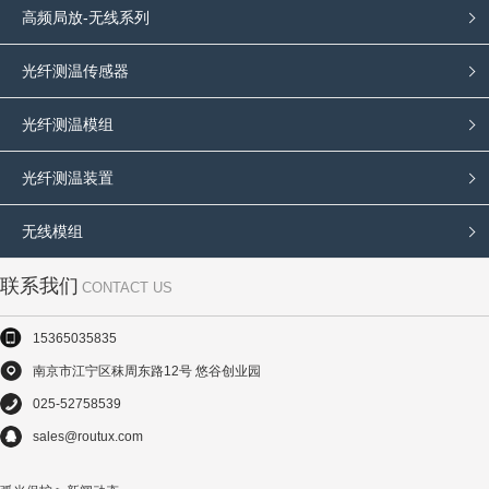
高频局放-无线系列
光纤测温传感器
光纤测温模组
光纤测温装置
无线模组
联系我们
CONTACT US
15365035835
南京市江宁区秣周东路12号 悠谷创业园
025-52758539
sales@routux.com